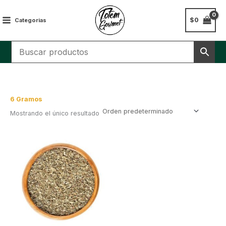
Ir
al
$
0
Categorias
contenido
6 Gramos
Mostrando el único resultado
Este
producto
tiene
múltiples
variantes.
Las
opciones
se
pueden