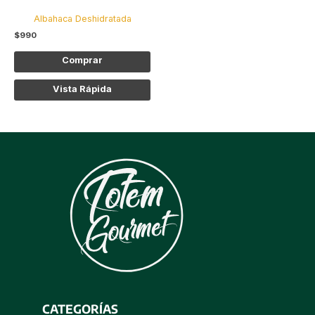
elegir
Albahaca Deshidratada
en
$
990
la
página
Comprar
de
producto
Vista Rápida
CATEGORÍAS