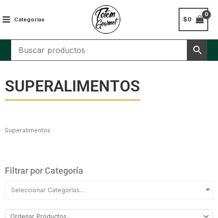
Ir
al
$
0
Categorias
contenido
SUPERALIMENTOS
Superalimentos
Filtrar por Categoría
Seleccionar Categorías...