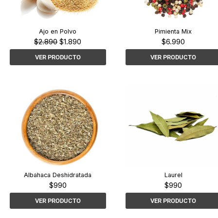
Ajo en Polvo
Pimienta Mix
El
El
$
2.890
$
1.890
$
6.990
precio
precio
VER PRODUCTO
VER PRODUCTO
original
actual
era:
es:
$2.890.
$1.890.
Albahaca Deshidratada
Laurel
$
990
$
990
VER PRODUCTO
VER PRODUCTO