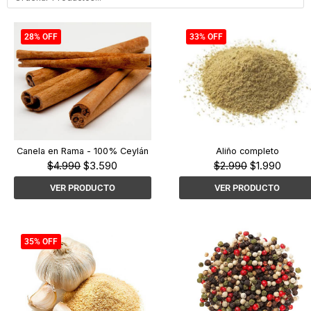
28% OFF
33% OFF
Canela en Rama - 100% Ceylán
Aliño completo
El
El
El
El
$
4.990
$
3.590
$
2.990
$
1.990
precio
precio
precio
precio
VER PRODUCTO
VER PRODUCTO
original
actual
original
actual
era:
es:
era:
es:
$4.990.
$3.590.
$2.990.
$1.990
35% OFF