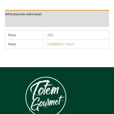
Información adicional
Valoraciones (0)
Peso
N/D
Peso
FORMATO 1 KILO