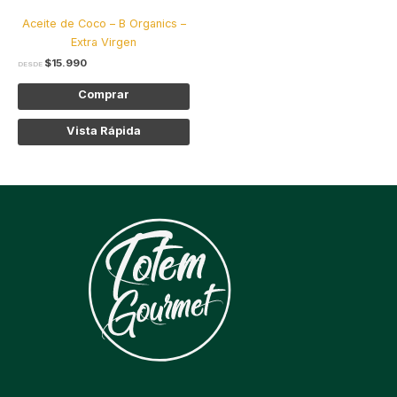
elegir
Aceite de Coco – B Organics –
en
Extra Virgen
la
$
15.990
página
DESDE
de
Comprar
producto
Vista Rápida