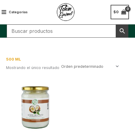
Ir
al
$
0
Categorias
contenido
500 ML
Mostrando el único resultado
Este
producto
tiene
múltiples
variantes.
Las
opciones
se
pueden