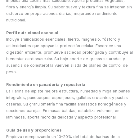
impulsa una cocina más saludable. Aporta proteínas vegetales,
fibra y energía limpia. Su sabor suave y textura fina se integran sin
esfuerzo en preparaciones diarias, mejorando rendimiento
nutricional.
Perfil nutricional esencial
Incluye aminoácidos esenciales, hierro, magnesio, fósforo y
antioxidantes que apoyan la protección celular. Favorece una
digestión eficiente, promueve saciedad prolongada y contribuye al
bienestar cardiovascular. Su bajo aporte de grasas saturadas y
ausencia de colesterol la vuelven aliada de planes de control de
peso.
Rendimiento en panadería y repostería
La Harina de alpiste mejora estructura, humedad y miga en panes
integrales, panqueques esponjosos, galletas crocantes y pastas
caseras. Su granulometría fina facilita amasados homogéneos y
cocciones parejas. En masas batidas, estabiliza volumen; en
laminadas, aporta mordida delicada y aspecto profesional.
Guía de uso y proporciones
Empieza reemplazando un 10–20% del total de harinas de la