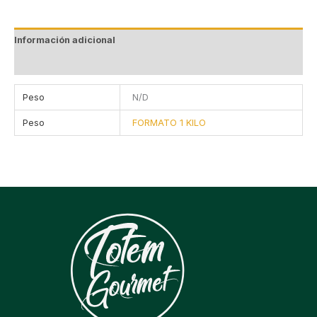
Información adicional
Valoraciones (0)
Peso
N/D
Peso
FORMATO 1 KILO