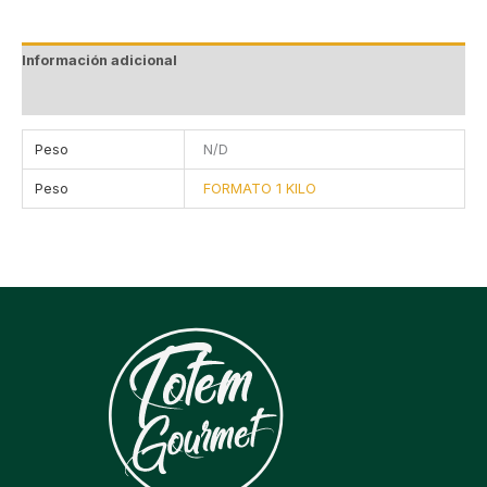
Información adicional
Valoraciones (0)
Peso
N/D
Peso
FORMATO 1 KILO