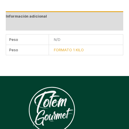
Información adicional
Valoraciones (0)
Peso
N/D
Peso
FORMATO 1 KILO