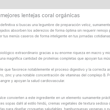
 (0)
 mejores lentejas coral orgánicas
 definitiva si buscas una legumbre de preparación veloz, sumamente 
ranjados absorben los aderezos de forma óptima sin requerir remojo p
 tus menús caseros de forma inteligente en tus jornadas cotidianas
 biológico extraordinario gracias a su enorme riqueza en macro y mi
 una magnífica cantidad de proteínas completas que apoyan tus músc
e que favorece notablemente el proceso digestivo y la correcta as
oro, zinc y una notable concentración de vitaminas del complejo B.
 sangre y apoyan la salud cardiovascular.
ulce convierten a este ingrediente en un elemento sumamente prácti
tes sopas dahl al estilo hindú, cremas vegetales de textura sedosa 
arlas para diseñar croquetas saludables, hamburguesas veganas o p