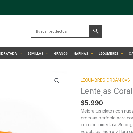
HIDRATADA
SEMILLAS
GRANOS
HARINAS
LEGUMBRES
CA
Lentejas
LEGUMBRES ORGÁNICAS
Coral
Orgánicas
Lentejas Cora
cantidad
$
5.990
Mejora tus platos con nues
premium perfecta para coc
cocción inmediata. Su ori
vegetales, hierro y fibra q