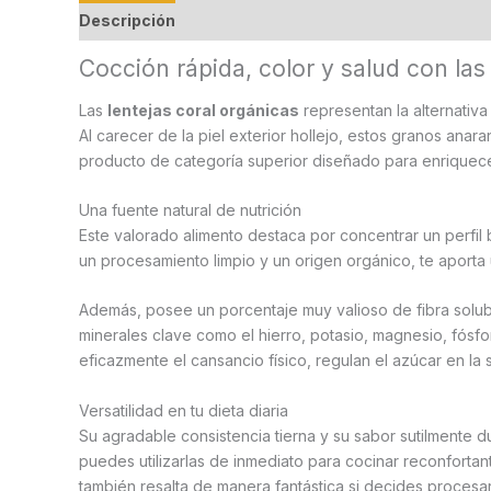
Descripción
Información adicional
Valoraciones
Cocción rápida, color y salud con las
Las
lentejas coral orgánicas
representan la alternativa
Al carecer de la piel exterior hollejo, estos granos ana
producto de categoría superior diseñado para enriquecer
Una fuente natural de nutrición
Este valorado alimento destaca por concentrar un perfil
un procesamiento limpio y un origen orgánico, te aporta
Además, posee un porcentaje muy valioso de fibra solubl
minerales clave como el hierro, potasio, magnesio, fósf
eficazmente el cansancio físico, regulan el azúcar en la
Versatilidad en tu dieta diaria
Su agradable consistencia tierna y su sabor sutilmente d
puedes utilizarlas de inmediato para cocinar reconfortan
también resalta de manera fantástica si decides proces