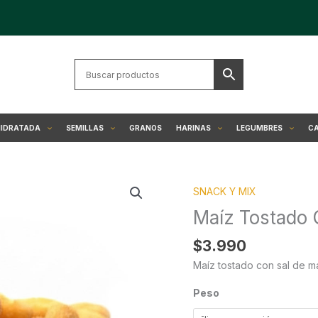
HIDRATADA
SEMILLAS
GRANOS
HARINAS
LEGUMBRES
CA
Maíz
SNACK Y MIX
Tostado
Con
Maíz Tostado 
Sal
de
$
3.990
Mar
Maíz tostado con sal de m
cantidad
Peso