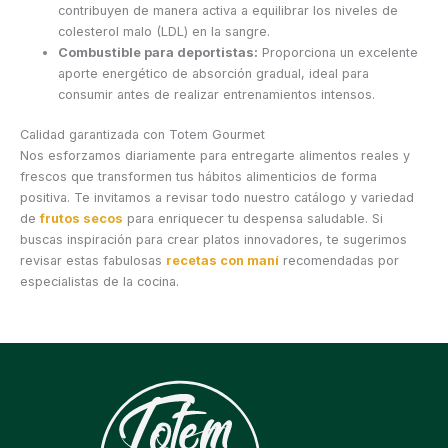
contribuyen de manera activa a equilibrar los niveles de
colesterol malo (LDL) en la sangre.
Combustible para deportistas:
Proporciona un excelente
aporte energético de absorción gradual, ideal para
consumir antes de realizar entrenamientos intensos.
Calidad garantizada con Totem Gourmet
Nos esforzamos diariamente para entregarte alimentos reales y
frescos que transformen tus hábitos alimenticios de forma
positiva. Te invitamos a revisar todo nuestro catálogo y variedad
de
frutos secos
para enriquecer tu despensa saludable. Si
buscas inspiración para crear platos innovadores, te sugerimos
revisar estas fabulosas
recetas con maní
recomendadas por
especialistas de la cocina.