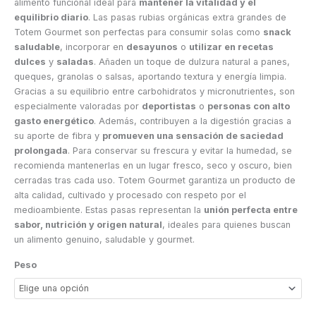
alimento funcional ideal para
mantener la vitalidad y el
equilibrio diario
. Las pasas rubias orgánicas extra grandes de
Totem Gourmet son perfectas para consumir solas como
snack
saludable
, incorporar en
desayunos
o
utilizar en recetas
dulces
y
saladas
. Añaden un toque de dulzura natural a panes,
queques, granolas o salsas, aportando textura y energía limpia.
Gracias a su equilibrio entre carbohidratos y micronutrientes, son
especialmente valoradas por
deportistas
o
personas con alto
gasto energético
. Además, contribuyen a la digestión gracias a
su aporte de fibra y
promueven una sensación de saciedad
prolongada
. Para conservar su frescura y evitar la humedad, se
recomienda mantenerlas en un lugar fresco, seco y oscuro, bien
cerradas tras cada uso. Totem Gourmet garantiza un producto de
alta calidad, cultivado y procesado con respeto por el
medioambiente. Estas pasas representan la
unión perfecta entre
sabor, nutrición y origen natural
, ideales para quienes buscan
un alimento genuino, saludable y gourmet.
Peso