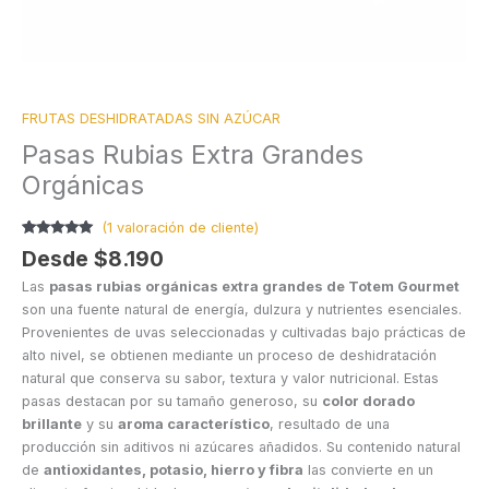
FRUTAS DESHIDRATADAS SIN AZÚCAR
Pasas Rubias Extra Grandes
Orgánicas
(
1
valoración de cliente)
Valorado
1
Desde
$
8.190
5.00
sobre
5 basado
Las
pasas rubias orgánicas extra grandes de Totem Gourmet
en
puntuación
son una fuente natural de energía, dulzura y nutrientes esenciales.
de cliente
Provenientes de uvas seleccionadas y cultivadas bajo prácticas de
alto nivel, se obtienen mediante un proceso de deshidratación
natural que conserva su sabor, textura y valor nutricional. Estas
pasas destacan por su tamaño generoso, su
color dorado
brillante
y su
aroma característico
, resultado de una
producción sin aditivos ni azúcares añadidos. Su contenido natural
de
antioxidantes, potasio, hierro y fibra
las convierte en un