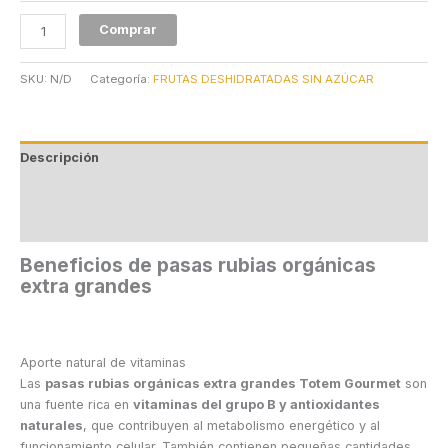
Comprar
SKU:
N/D
Categoría:
FRUTAS DESHIDRATADAS SIN AZÚCAR
Descripción
Información adicional
Valoraciones (1)
Beneficios de pasas rubias orgánicas
extra grandes
Aporte natural de vitaminas
Las
pasas rubias orgánicas extra grandes Totem Gourmet
son
una fuente rica en
vitaminas del grupo B y antioxidantes
naturales
, que contribuyen al metabolismo energético y al
funcionamiento celular. También contienen pequeñas cantidades