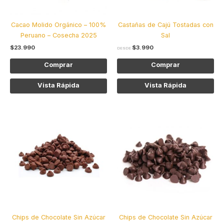
pueden
pu
elegir
ele
Cacao Molido Orgánico – 100%
Castañas de Cajú Tostadas con
en
en
Peruano – Cosecha 2025
Sal
la
la
$
23.990
$
3.990
página
pág
DESDE
de
de
Comprar
Comprar
producto
pro
Vista Rápida
Vista Rápida
Este
Est
producto
pro
tiene
tie
múltiples
múl
variantes.
var
Las
Las
opciones
opc
se
se
pueden
pu
elegir
ele
Chips de Chocolate Sin Azúcar
Chips de Chocolate Sin Azúcar
en
en