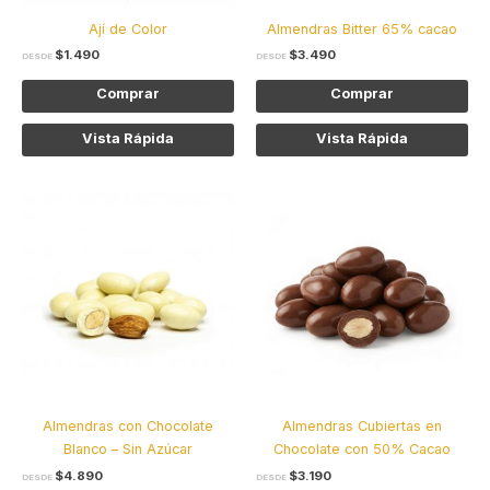
elegir
ele
Ají de Color
Almendras Bitter 65% cacao
en
en
$
1.490
$
3.490
la
la
DESDE
DESDE
página
pág
Comprar
Comprar
de
de
producto
pro
Vista Rápida
Vista Rápida
Este
Est
producto
pro
tiene
tie
múltiples
múl
variantes.
var
Las
Las
opciones
opc
se
se
pueden
pu
elegir
ele
Almendras con Chocolate
Almendras Cubiertas en
en
en
Blanco – Sin Azúcar
Chocolate con 50% Cacao
la
la
$
4.890
$
3.190
página
pág
DESDE
DESDE