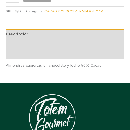
SKU:
N/D
Categoría:
CACAO Y CHOCOLATE SIN AZÚCAR
Descripción
Información adicional
Valoraciones (0)
Almendras cubiertas en chocolate y leche 50% Cacao