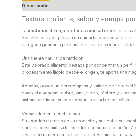
Descripción
Información adicional
Valoraciones
Textura crujiente, sabor y energía pu
La
castañas de cajú tostadas con sal
representa la al
Sometemos cada pieza a un cuidadoso proceso de tostado
categoría gourmet que mantiene sus propiedades intactas 
Una fuente natural de nutrición
Este valorado alimento destaca por concentrar un perfil 
procesamiento limpio desde el origen, te aporta una mag
Además, posee un porcentaje muy valioso de fibra dietét
como el magnesio, cobre, zinc, hierro, fósforo y vitami
sistema cardiovascular y apoyan la salud de tus células.
Versatilidad en tu dieta diaria
Su agradable consistencia crocante y sus notas sutilment
puedes consumirlas de inmediato como una colación rápid
resalta de manera fantástica si decides sumarlas picadas