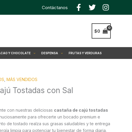
Contáctanos
$
0
CAO Y CHOCOLATE
DESPENSA
FRUTAS Y VERDURAS
OS
,
MÁS VENDIDOS
ajú Tostadas con Sal
ente con nuestras deliciosas
castaña de cajú tostadas
inuciosamente para ofrecerte un bocado premium e
punto de tostado realza sus grasas saludables y te entrega
rgía limpia para potenciar tu bienestar de forma diaria.