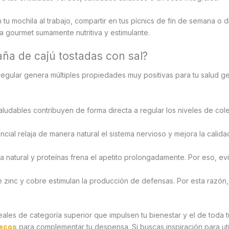
n tu mochila al trabajo, compartir en tus pícnics de fin de semana o 
 gourmet sumamente nutritiva y estimulante.
aña de cajú tostadas con sal?
egular genera múltiples propiedades muy positivas para tu salud gene
ludables contribuyen de forma directa a regular los niveles de coles
ncial relaja de manera natural el sistema nervioso y mejora la cali
a natural y proteínas frena el apetito prolongadamente. Por eso, e
e zinc y cobre estimulan la producción de defensas. Por esta razón
les de categoría superior que impulsen tu bienestar y el de toda tu
secos
para complementar tu despensa. Si buscas inspiración para uti