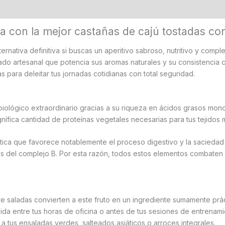
 (0)
ra con la mejor castañas de cajú tostadas con
ternativa definitiva si buscas un aperitivo sabroso, nutritivo y compl
 artesanal que potencia sus aromas naturales y su consistencia c
para deleitar tus jornadas cotidianas con total seguridad.
biológico extraordinario gracias a su riqueza en ácidos grasos mon
nífica cantidad de proteínas vegetales necesarias para tus tejidos 
ica que favorece notablemente el proceso digestivo y la saciedad d
nas del complejo B. Por esta razón, todos estos elementos combaten 
e saladas convierten a este fruto en un ingrediente sumamente práct
a entre tus horas de oficina o antes de tus sesiones de entrenami
 a tus ensaladas verdes, salteados asiáticos o arroces integrales.