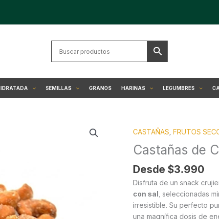
HIDRATADA
SEMILLAS
GRANOS
HARINAS
LEGUMBRES
CA
Castañas
CASTAÑAS
,
FRUTOS SEC
de
Cajú
Castañas de C
Tostadas
con
Desde
$
3.990
Sal
Disfruta de un snack cruji
cantidad
con sal
, seleccionadas m
irresistible. Su perfecto 
una magnífica dosis de ene