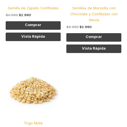
elegir
ele
Semilla de Zapallo Confitadas
Semillas de Maravilla con
en
en
Chocolate y Confitadas con
$
3.990
$
2.990
la
la
Stevia
página
pág
Comprar
$
3.990
$
2.990
de
de
producto
pro
Vista Rápida
Comprar
Vista Rápida
Este
producto
tiene
múltiples
variantes.
Las
opciones
se
pueden
elegir
Trigo Mote
en