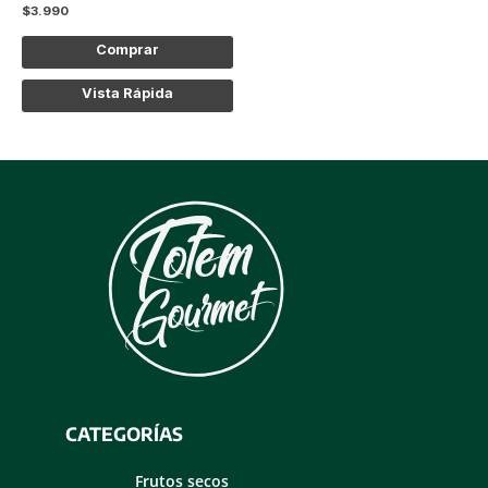
$
3.990
la
página
Comprar
de
producto
Vista Rápida
CATEGORÍAS
Frutos secos