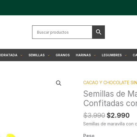
HIDRATADA
SEMILLAS
GRANOS
HARINAS
LEGUMBRES
CA
El
El
Semillas
CACAO Y CHOCOLATE SI
precio
pr
de
original
ac
Maravilla
Semillas de Ma
era:
es
con
Confitadas co
$3.990.
$2
Chocolate
y
$
3.990
$
2.990
Confitadas
Semillas de maravilla con 
con
Stevia
Peso