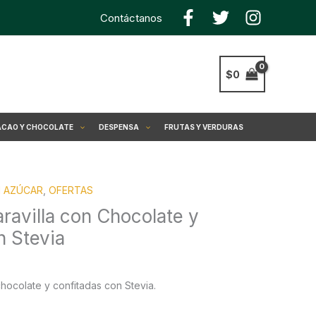
Contáctanos
$
0
CAO Y CHOCOLATE
DESPENSA
FRUTAS Y VERDURAS
N AZÚCAR
ecio
,
OFERTAS
tual
ravilla con Chocolate y
:
n Stevia
.990.
chocolate y confitadas con Stevia.