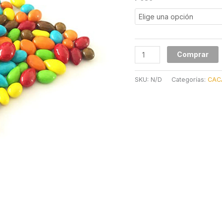
cantidad
Comprar
SKU:
N/D
Categorías:
CAC