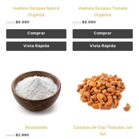
elegir
ele
Avellana Europea Natural
Avellana Europea Tostada
en
en
Orgánica
Orgánica
la
la
$
8.690
$
8.690
página
pág
DESDE
DESDE
de
de
Comprar
Comprar
producto
pro
Vista Rápida
Vista Rápida
Este
Est
producto
pro
tiene
tie
múltiples
múl
variantes.
var
Las
Las
opciones
opc
se
se
pueden
pu
elegir
ele
Bicarbonato
Castañas de Cajú Tostadas con
en
en
Sal
$
2.990
la
la
DESDE