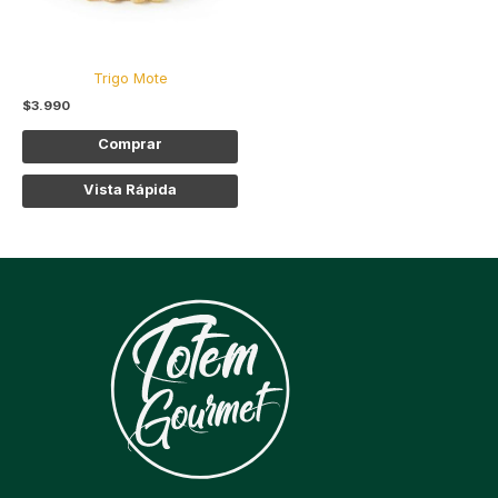
se
pueden
elegir
Trigo Mote
en
$
3.990
la
página
Comprar
de
producto
Vista Rápida