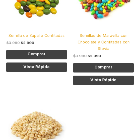
Las
Las
opciones
opc
se
se
pueden
pu
elegir
ele
Semilla de Zapallo Confitadas
Semillas de Maravilla con
en
en
Chocolate y Confitadas con
$
3.990
$
2.990
la
la
Stevia
página
pág
Comprar
$
3.990
$
2.990
de
de
producto
pro
Vista Rápida
Comprar
Vista Rápida
Este
producto
tiene
múltiples
variantes.
Las
opciones