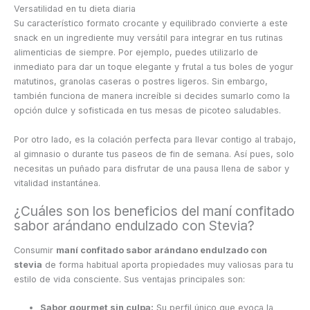
Versatilidad en tu dieta diaria
Su característico formato crocante y equilibrado convierte a este
snack en un ingrediente muy versátil para integrar en tus rutinas
alimenticias de siempre. Por ejemplo, puedes utilizarlo de
inmediato para dar un toque elegante y frutal a tus boles de yogur
matutinos, granolas caseras o postres ligeros. Sin embargo,
también funciona de manera increíble si decides sumarlo como la
opción dulce y sofisticada en tus mesas de picoteo saludables.
Por otro lado, es la colación perfecta para llevar contigo al trabajo,
al gimnasio o durante tus paseos de fin de semana. Así pues, solo
necesitas un puñado para disfrutar de una pausa llena de sabor y
vitalidad instantánea.
¿Cuáles son los beneficios del maní confitado
sabor arándano endulzado con Stevia?
Consumir
maní confitado sabor arándano endulzado con
stevia
de forma habitual aporta propiedades muy valiosas para tu
estilo de vida consciente. Sus ventajas principales son:
Sabor gourmet sin culpa:
Su perfil único que evoca la