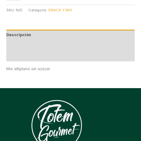
SKU:
N/D
Categoría:
SNACK Y MIX
Descripción
Información adicional
Valoraciones (0)
Mix altiplano sin azúcar