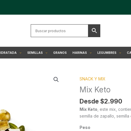
HIDRATADA
SEMILLAS
GRANOS
HARINAS
LEGUMBRES
CA
Mix
SNACK Y MIX
Keto
cantidad
Mix Keto
Desde
$
2.990
Mix Keto
, este mix, conti
semilla de zapallo, semilla 
Peso