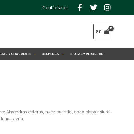
Contáctanos
$
0
CAO Y CHOCOLATE
DESPENSA
FRUTAS Y VERDURAS
ene: Almendras enteras, nuez cuartillo, coco chips natural,
de maravilla.