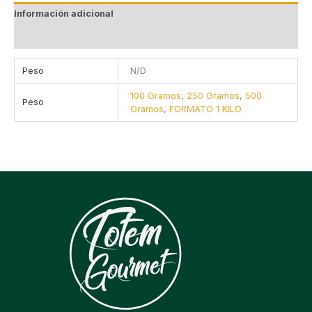
Información adicional
Valoraciones (0)
Peso
N/D
100 Gramos
,
250 Gramos
,
500
Peso
Gramos
,
FORMATO 1 KILO