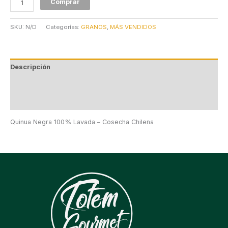
Comprar
SKU:
N/D
Categorías:
GRANOS
,
MÁS VENDIDOS
Descripción
Información adicional
Valoraciones (0)
Quinua Negra 100% Lavada – Cosecha Chilena