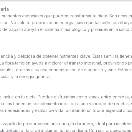
iaria
nutrientes esenciales que pueden transformar tu dieta. Son ricas en 
ión. No solo te proporcionan energía, sino que también contribuyen
las de zapallo apoyan el sistema inmunológico y promueven la salud
sencilla y deliciosa de obtener nutrientes clave. Estas semillas tiene
La fibra también ayuda a mejorar el tránsito intestinal, previniendo
úsculos, gracias a su rica concentración de magnesio y zinc. Estos m
cular y la energía general.
e incluir en tu dieta. Puedes disfrutarlas como snack entre comidas,
iente las hacen un complemento ideal para una variedad de recetas, s
es necesidades y estilos de vida, brindando un toque especial a tu
e zapallo te proporcionan una energía duradera, ideal para mantene
k delicioso, fácil de incluir en tu rutina diaria. Con sus propiedades