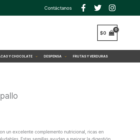
Contáctanos
$
0
CAO Y CHOCOLATE
DESPENSA
FRUTAS Y VERDURAS
pallo
on un excelente complemento nutricional, ricas en
aludables. Estas semillas ayudan a mejorar la digestión,