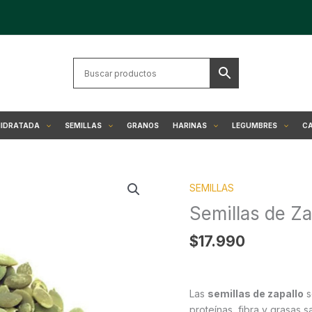
HIDRATADA
SEMILLAS
GRANOS
HARINAS
LEGUMBRES
CA
Semillas
SEMILLAS
de
Zapallo
Semillas de Za
cantidad
$
17.990
Las
semillas de zapallo
s
proteínas, fibra y grasas s